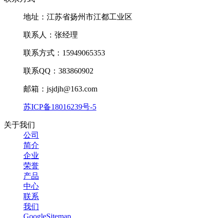
地址：江苏省扬州市江都工业区
联系人：张经理
联系方式：15949065353
联系QQ：383860902
邮箱：jsjdjh@163.com
苏ICP备18016239号-5
关于我们
公司
简介
企业
荣誉
产品
中心
联系
我们
GoogleSitemap