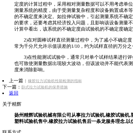
定度的计算过程中，采用相对测量数据可以不用考虑单位
测量系统的精度，由于受测量复杂程度和设备购置成本等
的不确定度来决定。如拉伸试验中，引起测量系统不确定
的要求，还要考虑其经济投入问题，且影响该设备测量不
计算中看出，该系统的不确定度由试验机的不确定度确定
2)在对圆棒试样直径测量过程中，为了减小不确定度
常为千分尺允许示值误差的1/10，约为试样直径的万
3)在性能测试试验中，通常只对单个试样结果进行评
也可致使测量数据出现较大波动，但该波动并不能代表测
度来消除影响。
上一篇：
橡胶拉力试验机性能检测的指标
下一篇：
卧式拉力试验机的保养措施
返回
关于精辉
扬州精辉试验机械有限公司从事拉力试验机,橡胶试验机,
塑料试验机售中,橡胶拉力试验机售后一条龙服务理念,以优惠的价
联系方式