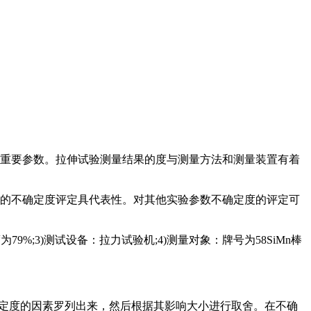
重要参数。拉伸试验测量结果的度与测量方法和测量装置有着
的不确定度评定具代表性。对其他实验参数不确定度的评定可
%;3)测试设备：拉力试验机;4)测量对象：牌号为58SiMn棒
定度的因素罗列出来，然后根据其影响大小进行取舍。在不确