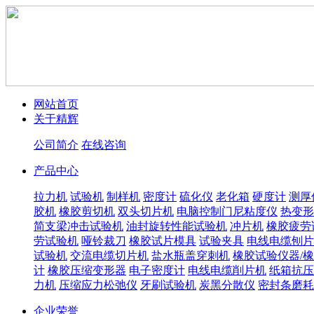
网站首页
关于精辉
公司简介
在线咨询
产品中心
拉力机
试验机
制样机
密度计
硫化仪
老化箱
硬度计
测厚
胶机
橡胶剪切机
双头切片机
电脑控制门尼粘度仪
热变形
简支梁冲击试验机
油封旋转性能试验机
冲片机
橡胶疲劳
劳试验机
哑铃裁刀
橡胶试片模具
试验夹具
电线电缆刨片
试验机
交流电缆切片机
盐水瓶盖穿刺机
橡胶试验仪器/
计
橡胶压缩变形器
电子密度计
电线电缆削片机
纸箱抗压
力机
压缩应力松弛仪
牙刷试验机
炭黑分散仪
密封条磨耗
企业荣誉